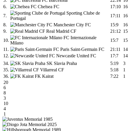
5.
FC Barcelona
22:14
16
6.
Chelsea FC
17:10
16
Sporting Clube de
7.
17:11
16
Portugal
8.
Manchester City FC
15:9
16
9.
Real Madrid CF
21:12
15
FC Internazionale
10.
15:7
15
Milano
11.
Paris Saint-Germain FC
21:11
14
12.
Newcastle United FC
17:7
14
34.
SK Slavia Praha
5:19
3
35.
Villarreal CF
5:18
1
36.
FK Kairat
7:22
1
20
6
8
3
10
4
1