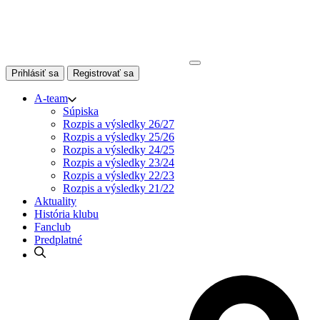
Skip
to
content
Prihlásiť sa
Registrovať sa
A-team
Súpiska
Rozpis a výsledky 26/27
Rozpis a výsledky 25/26
Rozpis a výsledky 24/25
Rozpis a výsledky 23/24
Rozpis a výsledky 22/23
Rozpis a výsledky 21/22
Aktuality
História klubu
Fanclub
Predplatné