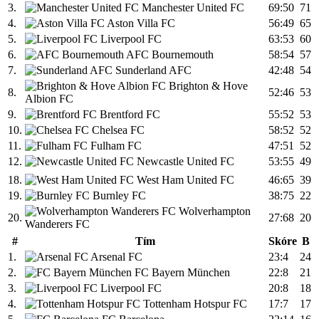
3.
Manchester United FC
69:50
71
4.
Aston Villa FC
56:49
65
5.
Liverpool FC
63:53
60
6.
AFC Bournemouth
58:54
57
7.
Sunderland AFC
42:48
54
Brighton & Hove
8.
52:46
53
Albion FC
9.
Brentford FC
55:52
53
10.
Chelsea FC
58:52
52
11.
Fulham FC
47:51
52
12.
Newcastle United FC
53:55
49
18.
West Ham United FC
46:65
39
19.
Burnley FC
38:75
22
Wolverhampton
20.
27:68
20
Wanderers FC
#
Tím
Skóre
B
1.
Arsenal FC
23:4
24
2.
FC Bayern München
22:8
21
3.
Liverpool FC
20:8
18
4.
Tottenham Hotspur FC
17:7
17