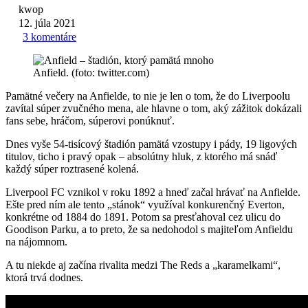
kwop
12. júla 2021
3 komentáre
Anfield. (foto: twitter.com)
Pamätné večery na Anfielde, to nie je len o tom, že do Liverpoolu
zavítal súper zvučného mena, ale hlavne o tom, aký zážitok dokázali
fans sebe, hráčom, súperovi ponúknuť.
Dnes vyše 54-tisícový štadión pamätá vzostupy i pády, 19 ligových
titulov, ticho i pravý opak – absolútny hluk, z ktorého má snáď
každý súper roztrasené kolená.
Liverpool FC vznikol v roku 1892 a hneď začal hrávať na Anfielde.
Ešte pred ním ale tento „stánok“ využíval konkurenčný Everton,
konkrétne od 1884 do 1891. Potom sa presťahoval cez ulicu do
Goodison Parku, a to preto, že sa nedohodol s majiteľom Anfieldu
na nájomnom.
A tu niekde aj začína rivalita medzi The Reds a „karamelkami“,
ktorá trvá dodnes.