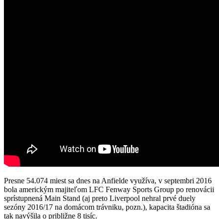
Presne 54.074 miest sa dnes na Anfielde využíva, v septembri 2016
bola americkým majiteľom LFC Fenway Sports Group po renovácii
sprístupnená Main Stand (aj preto Liverpool nehral prvé duely
sezóny 2016/17 na domácom trávniku, pozn.), kapacita štadióna sa
tak navýšila o približne 8 tisíc.