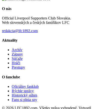
O nás
Official Liverpool Supporters Club Slovakia.
Web slovenských a českých fanúšikov LFC
redakcia@lfc1892.com
Aktuality
Archív
Zápasy
Súťaže
Hráči
Prestupy
O fanclube
Oficiálny fanklub
Rýchle správy
Historický súhrn
Fans si plnia sny
© 2026 LFC1892.com. Všetky práva vyhradené. Vytvoril