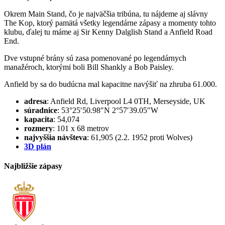
Okrem Main Stand, čo je najväčšia tribúna, tu nájdeme aj slávny
The Kop, ktorý pamätá všetky legendárne zápasy a momenty tohto
klubu, ďalej tu máme aj Sir Kenny Dalglish Stand a Anfield Road
End.
Dve vstupné brány sú zasa pomenované po legendárnych
manažéroch, ktorými boli Bill Shankly a Bob Paisley.
Anfield by sa do budúcna mal kapacitne navýšiť na zhruba 61.000.
adresa
: Anfield Rd, Liverpool L4 0TH, Merseyside, UK
súradnice
: 53°25′50.98″N 2°57′39.05″W
kapacita
: 54,074
rozmery
: 101 x 68 metrov
najvyššia návšteva
: 61,905 (2.2. 1952 proti Wolves)
3D plán
Najbližšie zápasy