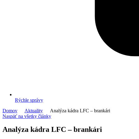
Rýchle správy
Domov
Aktuality
Analýza kádra LFC – brankári
Naspäť na všetky články
Analýza kádra LFC – brankári