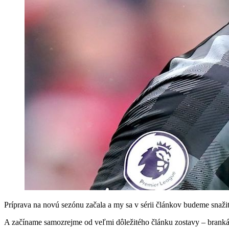
Príprava na novú sezónu začala a my sa v sérii článkov budeme snažiť
A začíname samozrejme od veľmi dôležitého článku zostavy – branká