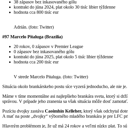
38 zápasov bez inkasovaného gólu
kontrakt do júna 2024, plat okolo 30 tisíc libier týždenne
hodnota cca 800 tisíc eur
Adrián. (foto: Twitter)
#97 Marcelo Pitaluga (
Brazília)
20 rokov, 0 zápasov v Premier League
0 zápasov bez inkasovaného gólu
kontrakt do júna 2025, plat okolo 5 tisíc libier týždenne
hodnota cca 200 tisíc eur
V strede Marcelo Pitaluga. (foto: Twitter)
Situácia okolo brankárskeho postu síce vyzerá jednoducho, ale nie je.
Máme v tíme momentálne asi najlepšieho brankára sveta, ktorý si dr
správou. V prípade jeho zranenia sa však situácia môže dosť zamotať
Pozíciu dvojky zastáva
Caoimhín Kelleher,
ktorý však odchytal dote
A mať na poste „dvojky“ výborného mladého brankára je pre LFC pri
Hlavným problémom je, že už má 24 rokov a veľmi nízky plat. To sú d