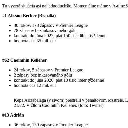
Tu vyzerá situácia asi najjednoduchšie. Momentálne máme v A-tíme š
#1 Alisson Becker (
Brazília)
30 rokov, 173 zápasov v Premier League
78 zápasov bez inkasovaného gólu
kontrakt do júna 2027, plat 150 tisíc libier týždenne
hodnota cca 35 mil. eur
#62 Caoimhín Kelleher
24 rokov, 5 zápasov v Premier League
2 zápasy bez inkasovaného gólu
kontrakt do júna 2026, plat 10 tisíc libier týždenne
hodnota cca 12 mil. eur
Kepa Arizabalaga (v sivom) prestrelil v penaltovom rozstrele, 
21/22. V žltom Caoimhín Kelleher. (foto: Twitter)
#13 Adrián
36 rokov, 139 zápasov v Premier League