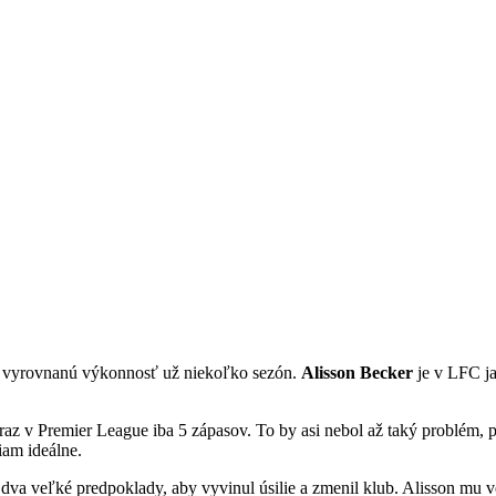
ží vyrovnanú výkonnosť už niekoľko sezón.
Alisson Becker
je v LFC ja
.
raz v Premier League iba 5 zápasov. To by asi nebol až taký problém, p
am ideálne.
va veľké predpoklady, aby vyvinul úsilie a zmenil klub. Alisson mu v