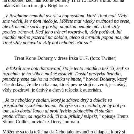
na obdobie, keď mal Kone-Doherty 11 či 12 rokov a klub bol na
mládežníckom turnaji v Brightone.
„V Brightone nemohli uveriť schopnostiam, ktoré Trent mal. Vždy
sme vedeli, že v ňom niečo je. Môžete mať všetky zručnosti na svete,
ale ak nemáte správny postoj, napokon nemáte nič. Trent vždy
poctivo trénoval. Keď jeho tréneri rozprávali, vždy počúval. Iní
mladíci možno pozerali na oblohu, alebo si mrmlali popod nos, ale
Trent vždy počúval a vždy bol ochotný učiť sa.“
Trent Kone-Doherty v drese Írska U17. (foto: Twitter)
„Veľakrát sme boli dotazovaní, kto je tento mladík a tiež, či, keď sa
rozbehne, je ho vôbec možné zastaviť. Dostal prezývku lietadlo,
pretože presne tak ho na trávniku vnímate,“
hovorí Doherty, ktorý
ešte dodáva, že ide o chalana, ktorý pevne stojí na zemi, je slušný,
vždy pozdraví, je úctivý a chová rešpekt k autoritám.
„Je to nebojácny chalan, ktorý je zdravo drzý a dokáže sa
prispôsobiť vysokému tempu. Navyše sa mi nezdalo, že by bol po
tom, ako dostal šancu aj proti fyzicky zdatnejším či starším
protihráčom, sa nejako bál, či mal prílišný rešpekt,“
opisuje Trenta
Simon Collins, novinár z Derry Journalu.
Môžeme sa teda tešiť na ďalšieho talentovaného chlapca, ktorý si