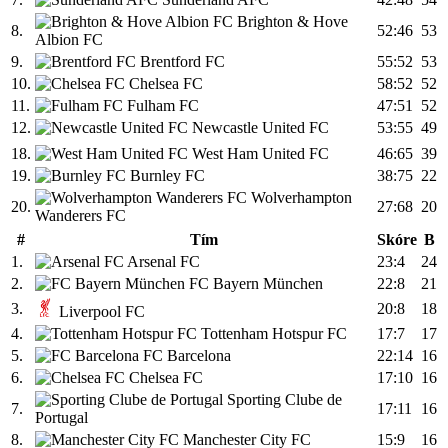
Brighton & Hove
8.
52:46
53
Albion FC
9.
Brentford FC
55:52
53
10.
Chelsea FC
58:52
52
11.
Fulham FC
47:51
52
12.
Newcastle United FC
53:55
49
18.
West Ham United FC
46:65
39
19.
Burnley FC
38:75
22
Wolverhampton
20.
27:68
20
Wanderers FC
#
Tím
Skóre
B
1.
Arsenal FC
23:4
24
2.
FC Bayern München
22:8
21
3.
20:8
18
Liverpool FC
4.
Tottenham Hotspur FC
17:7
17
5.
FC Barcelona
22:14
16
6.
Chelsea FC
17:10
16
Sporting Clube de
7.
17:11
16
Portugal
8.
Manchester City FC
15:9
16