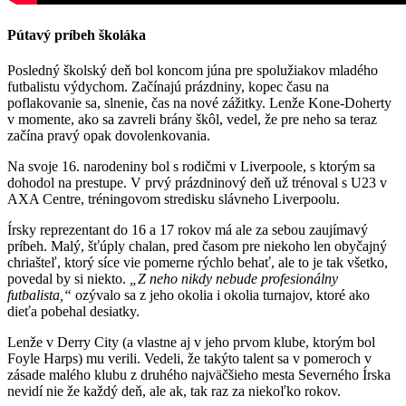
Pútavý príbeh školáka
Posledný školský deň bol koncom júna pre spolužiakov mladého
futbalistu výdychom. Začínajú prázdniny, kopec času na
poflakovanie sa, slnenie, čas na nové zážitky. Lenže Kone-Doherty
v momente, ako sa zavreli brány škôl, vedel, že pre neho sa teraz
začína pravý opak dovolenkovania.
Na svoje 16. narodeniny bol s rodičmi v Liverpoole, s ktorým sa
dohodol na prestupe. V prvý prázdninový deň už trénoval s U23 v
AXA Centre, tréningovom stredisku slávneho Liverpoolu.
Írsky reprezentant do 16 a 17 rokov má ale za sebou zaujímavý
príbeh. Malý, šťúply chalan, pred časom pre niekoho len obyčajný
chriašteľ, ktorý síce vie pomerne rýchlo behať, ale to je tak všetko,
povedal by si niekto.
„Z neho nikdy nebude profesionálny
futbalista,“
ozývalo sa z jeho okolia i okolia turnajov, ktoré ako
dieťa pobehal desiatky.
Lenže v Derry City (a vlastne aj v jeho prvom klube, ktorým bol
Foyle Harps) mu verili. Vedeli, že takýto talent sa v pomeroch v
zásade malého klubu z druhého najväčšieho mesta Severného Írska
nevidí nie že každý deň, ale ak, tak raz za niekoľko rokov.