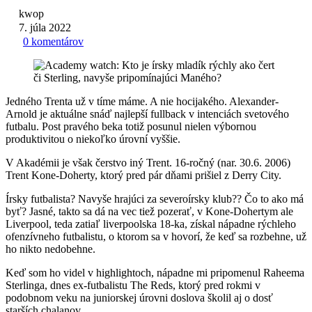
kwop
7. júla 2022
0 komentárov
Jedného Trenta už v tíme máme. A nie hocijakého. Alexander-
Arnold je aktuálne snáď najlepší fullback v intenciách svetového
futbalu. Post pravého beka totiž posunul nielen výbornou
produktivitou o niekoľko úrovní vyššie.
V Akadémii je však čerstvo iný Trent. 16-ročný (nar. 30.6. 2006)
Trent Kone-Doherty, ktorý pred pár dňami prišiel z Derry City.
Írsky futbalista? Navyše hrajúci za severoírsky klub?? Čo to ako má
byť? Jasné, takto sa dá na vec tiež pozerať, v Kone-Dohertym ale
Liverpool, teda zatiaľ liverpoolska 18-ka, získal nápadne rýchleho
ofenzívneho futbalistu, o ktorom sa v hovorí, že keď sa rozbehne, už
ho nikto nedobehne.
Keď som ho videl v highlightoch, nápadne mi pripomenul Raheema
Sterlinga, dnes ex-futbalistu The Reds, ktorý pred rokmi v
podobnom veku na juniorskej úrovni doslova školil aj o dosť
starších chalanov.