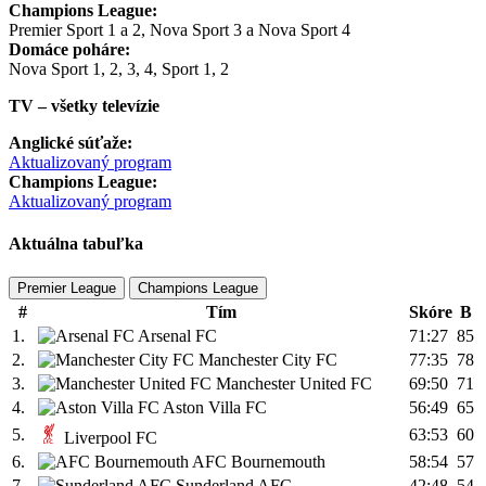
Champions League:
Premier Sport 1 a 2, Nova Sport 3 a Nova Sport 4
Domáce poháre:
Nova Sport 1, 2, 3, 4, Sport 1, 2
TV – všetky televízie
Anglické súťaže:
Aktualizovaný program
Champions League:
Aktualizovaný program
Aktuálna tabuľka
Premier League
Champions League
#
Tím
Skóre
B
1.
Arsenal FC
71:27
85
2.
Manchester City FC
77:35
78
3.
Manchester United FC
69:50
71
4.
Aston Villa FC
56:49
65
5.
63:53
60
Liverpool FC
6.
AFC Bournemouth
58:54
57
7.
Sunderland AFC
42:48
54