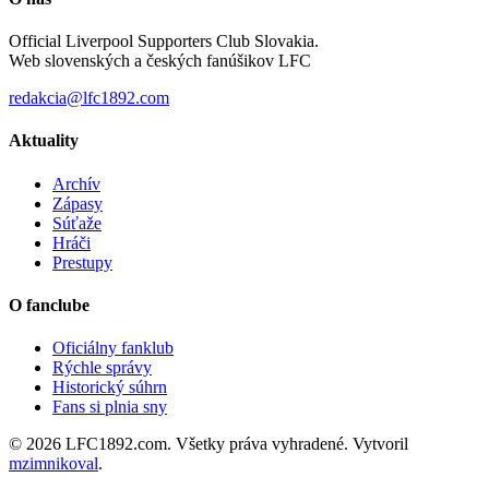
Official Liverpool Supporters Club Slovakia.
Web slovenských a českých fanúšikov LFC
redakcia@lfc1892.com
Aktuality
Archív
Zápasy
Súťaže
Hráči
Prestupy
O fanclube
Oficiálny fanklub
Rýchle správy
Historický súhrn
Fans si plnia sny
© 2026 LFC1892.com. Všetky práva vyhradené. Vytvoril
mzimnikoval
.