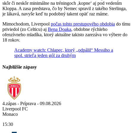
skôr či neskôr minimálne na tréningoch ‚kopne‘ aj pod vedením
Kloppa. A zasa predstava, čo by Nemec spravil z takého Sterlinga,
je lákavá, navyše keď tu podobný takent opäť raz máme.
Mimochodom, Liverpool
počas tohto prestupového obdobia
do tímu
priviedol (zo Celticu) aj
Bena Doaka
, obdobne rýchleho
ofenzívneho mladíka, ktorý aktuálne takisto zarezáva vo výbere do
18 rokov.
Academy watch: Chlapec, ktorý „odpálil“ Messiho a
spol. strieľa jeden gól za druhým
Najbližšie zápasy
4.zápas - Príprava - 09.08.2026
Liverpool FC
Monaco
15:30