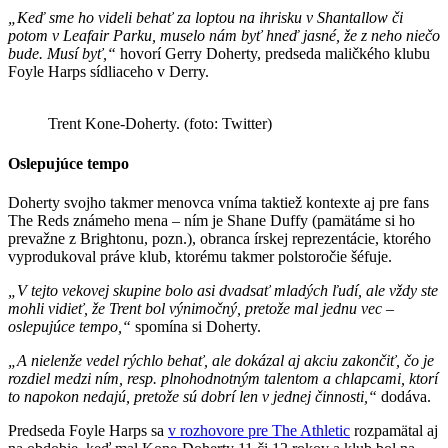
„Keď sme ho videli behať za loptou na ihrisku v Shantallow či
potom v Leafair Parku, muselo nám byť hneď jasné, že z neho niečo
bude. Musí byť,“
hovorí Gerry Doherty, predseda maličkého klubu
Foyle Harps sídliaceho v Derry.
Trent Kone-Doherty. (foto: Twitter)
Oslepujúce tempo
Doherty svojho takmer menovca vníma taktiež kontexte aj pre fans
The Reds známeho mena – ním je Shane Duffy (pamätáme si ho
prevažne z Brightonu, pozn.), obranca írskej reprezentácie, ktorého
vyprodukoval práve klub, ktorému takmer polstoročie šéfuje.
„V tejto vekovej skupine bolo asi dvadsať mladých ľudí, ale vždy ste
mohli vidieť, že Trent bol výnimočný, pretože mal jednu vec –
oslepujúce tempo,“
spomína si Doherty.
„A nielenže vedel rýchlo behať, ale dokázal aj akciu zakončiť, čo je
rozdiel medzi ním, resp. plnohodnotným talentom a chlapcami, ktorí
to napokon nedajú, pretože sú dobrí len v jednej činnosti,“
dodáva.
Predseda Foyle Harps sa
v rozhovore pre The Athletic
rozpamätal aj