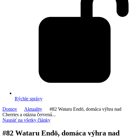
Rýchle správy
Domov
Aktuality
#82 Wataru Endō, domáca výhra nad
Cherries a otázna červená...
Naspäť na všetky články
#82 Wataru Endō, domáca výhra nad