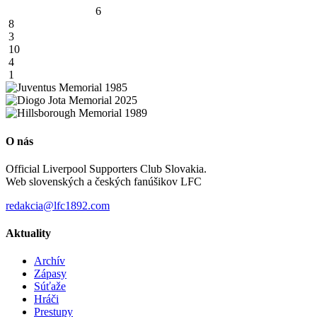
6
8
3
10
4
1
O nás
Official Liverpool Supporters Club Slovakia.
Web slovenských a českých fanúšikov LFC
redakcia@lfc1892.com
Aktuality
Archív
Zápasy
Súťaže
Hráči
Prestupy