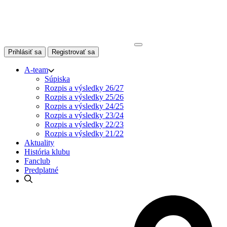
Skip
to
content
Prihlásiť sa
Registrovať sa
A-team
Súpiska
Rozpis a výsledky 26/27
Rozpis a výsledky 25/26
Rozpis a výsledky 24/25
Rozpis a výsledky 23/24
Rozpis a výsledky 22/23
Rozpis a výsledky 21/22
Aktuality
História klubu
Fanclub
Predplatné