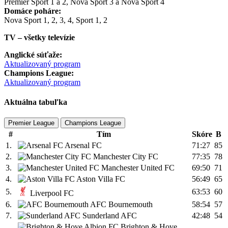
Premier Sport 1 a 2, Nova Sport 3 a Nova Sport 4
Domáce poháre:
Nova Sport 1, 2, 3, 4, Sport 1, 2
TV – všetky televízie
Anglické súťaže:
Aktualizovaný program
Champions League:
Aktualizovaný program
Aktuálna tabuľka
Premier League
Champions League
#
Tím
Skóre
B
1.
Arsenal FC
71:27
85
2.
Manchester City FC
77:35
78
3.
Manchester United FC
69:50
71
4.
Aston Villa FC
56:49
65
5.
63:53
60
Liverpool FC
6.
AFC Bournemouth
58:54
57
7.
Sunderland AFC
42:48
54
Brighton & Hove