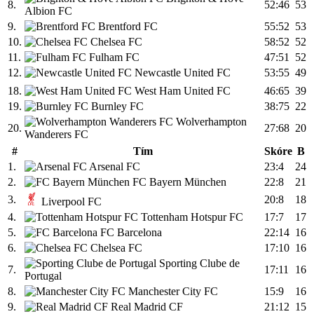
8.
52:46
53
Albion FC
9.
Brentford FC
55:52
53
10.
Chelsea FC
58:52
52
11.
Fulham FC
47:51
52
12.
Newcastle United FC
53:55
49
18.
West Ham United FC
46:65
39
19.
Burnley FC
38:75
22
Wolverhampton
20.
27:68
20
Wanderers FC
#
Tím
Skóre
B
1.
Arsenal FC
23:4
24
2.
FC Bayern München
22:8
21
3.
20:8
18
Liverpool FC
4.
Tottenham Hotspur FC
17:7
17
5.
FC Barcelona
22:14
16
6.
Chelsea FC
17:10
16
Sporting Clube de
7.
17:11
16
Portugal
8.
Manchester City FC
15:9
16
9.
Real Madrid CF
21:12
15