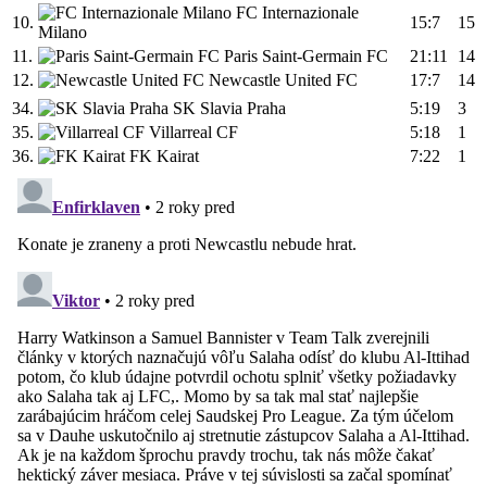
FC Internazionale
10.
15:7
15
Milano
11.
Paris Saint-Germain FC
21:11
14
12.
Newcastle United FC
17:7
14
34.
SK Slavia Praha
5:19
3
35.
Villarreal CF
5:18
1
36.
FK Kairat
7:22
1