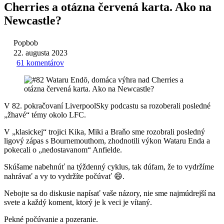
Cherries a otázna červená karta. Ako na
Newcastle?
Popbob
22. augusta 2023
61 komentárov
V 82. pokračovaní LiverpoolSky podcastu sa rozoberali posledné
„žhavé“ témy okolo LFC.
V „klasickej“ trojici Kika, Miki a Braňo sme rozobrali posledný
ligový zápas s Bournemouthom, zhodnotili výkon Wataru Enda a
pokecali o „nedostavanom“ Anfielde.
Skúšame nabehnúť na týždenný cyklus, tak dúfam, že to vydržíme
nahrávať a vy to vydržíte počúvať 😄.
Nebojte sa do diskusie napísať vaše názory, nie sme najmúdrejší na
svete a každý koment, ktorý je k veci je vítaný.
Pekné počúvanie a pozeranie.