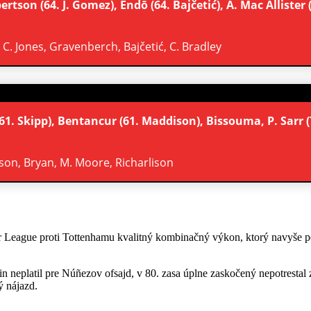
son (64. J. Gomez), Endō (64. Bajčetić), A. Mac Allister (7
, C. Jones, Gravenberch, Bajčetić, C. Bradley
61. Skipp), Bentancur (61. Maddison), Bissouma, P. Sarr (
ison, Bryan, M. Moore, Richarlison
 League proti Tottenhamu kvalitný kombinačný výkon, ktorý navyše po
min neplatil pre Núñezov ofsajd, v 80. zasa úplne zaskočený nepotresta
ý nájazd.