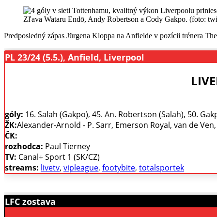
Zľava Wataru Endō, Andy Robertson a Cody Gakpo. (foto: twi
Predposledný zápas Jürgena Kloppa na Anfielde v pozícii trénera Th
PL 23/24 (5.5.), Anfield, Liverpool
LIVE
góly:
16. Salah (Gakpo), 45. An. Robertson (Salah), 50. Gakpo 
ŽK:
Alexander-Arnold - P. Sarr, Emerson Royal, van de Ven
ČK:
rozhodca:
Paul Tierney
TV:
Canal+ Sport 1 (SK/CZ)
streams:
livetv
,
vipleague
,
footybite
,
totalsportek
LFC zostava