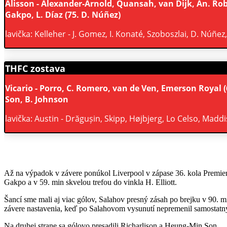
Alisson - Alexander-Arnold, Quansah, van Dijk, An. Robert
Gakpo, L. Díaz (75. D. Núñez)
lavička: Kelleher - J. Gomez, I. Konaté, Szoboszlai, D. Núñez
THFC zostava
Vicario - Porro, C. Romero, van de Ven, Emerson Royal (
Son, B. Johnson
lavička: Austin - Drăgușin, Skipp, Højbjerg, Lo Celso, Madd
Až na výpadok v závere ponúkol Liverpool v zápase 36. kola Premier
Gakpo a v 59. min skvelou trefou do vinkla H. Elliott.
Šancí sme mali aj viac gólov, Salahov presný zásah po brejku v 90. 
závere nastavenia, keď po Salahovom vysunutí nepremenil samostatn
Na druhej strane sa gólovo presadili Richarlison a Heung-Min Son.