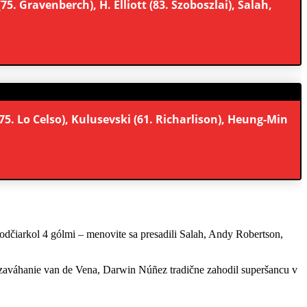
5. Gravenberch), H. Elliott (83. Szoboszlai), Salah,
75. Lo Celso), Kulusevski (61. Richarlison), Heung-Min
dčiarkol 4 gólmi – menovite sa presadili Salah, Andy Robertson,
l zaváhanie van de Vena, Darwin Núñez tradične zahodil superšancu v